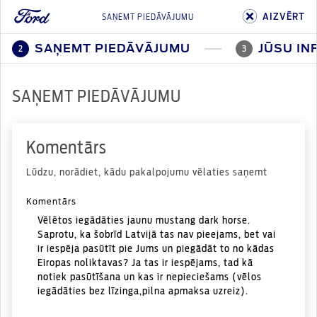
AIZVĒRT
SAŅEMT PIEDĀVĀJUMU
SAŅEMT PIEDĀVĀJUMU
JŪSU IN
2
3
SAŅEMT PIEDĀVĀJUMU
Komentārs
Lūdzu, norādiet, kādu pakalpojumu vēlaties saņemt
Komentārs