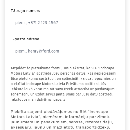
Tālruņa numurs
E-pasta adrese
Aizpildot šo pieteikuma formu, Jūs piekrītat, ka SIA “Inchcape
Motors Latvia” apstrādā Jūsu personas datus, kas nepieciešami
Jūsu pieteikuma apstrādei, un apliecināt, ka esat iepazinies un
piekrītat Inchcape Motors Latvia Privātuma politikai. Jūs
jebkurā laikā varat mainīt savu izvēli attiecībā uz piedāvājumu
saņemšanu un uzdot savus jautājumus par Jūsu datu apstrādi,
rakstot uz manidati@inchcape.lv
Piekrītu saņemt piedāvājumus no SIA “Inchcape
Motors Latvia”, piemēram, informāciju par zīmolu
jaunumiem un pasākumiem, servisa, rezerves daļu,
aksesuāru, jaunu un mazlietotu transportlīdzekļu