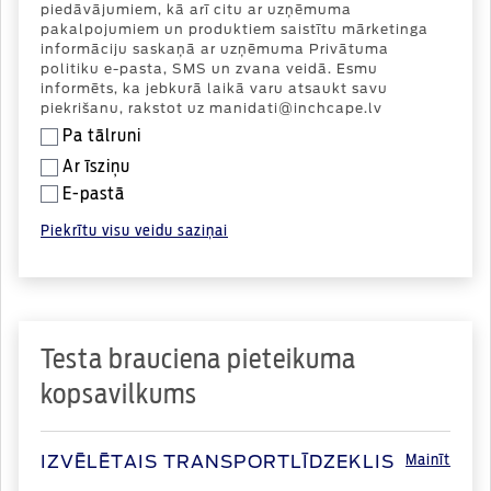
piedāvājumiem, kā arī citu ar uzņēmuma
pakalpojumiem un produktiem saistītu mārketinga
informāciju saskaņā ar uzņēmuma Privātuma
politiku e-pasta, SMS un zvana veidā. Esmu
informēts, ka jebkurā laikā varu atsaukt savu
piekrišanu, rakstot uz manidati@inchcape.lv
Pa tālruni
Ar īsziņu
E-pastā
Piekrītu visu veidu saziņai
Testa brauciena pieteikuma
kopsavilkums
Mainīt
IZVĒLĒTAIS TRANSPORTLĪDZEKLIS