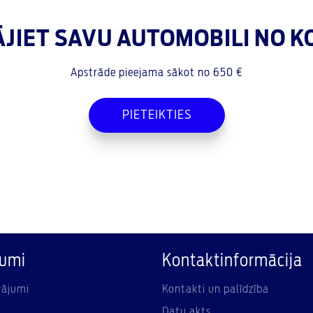
JIET SAVU AUTOMOBILI NO K
Apstrāde pieejama sākot no 650 €
PIETEIKTIES
jumi
Kontaktinformācija
vājumi
Kontakti un palīdzība
Datu akts