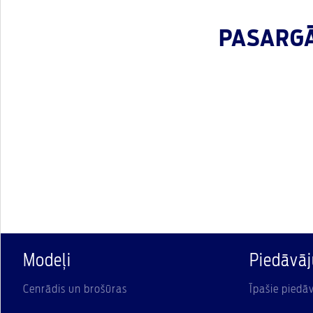
PASARGĀ
Modeļi
Piedāvā
Cenrādis un brošūras
Īpašie piedā