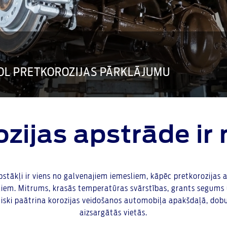
OL PRETKOROZIJAS PĀRKLĀJUMU
zijas apstrāde i
pstākļi ir viens no galvenajiem iemesliem, kāpēc pretkorozijas 
iem. Mitrums, krasās temperatūras svārstības, grants segums 
tiski paātrina korozijas veidošanos automobiļa apakšdaļā, do
aizsargātās vietās.