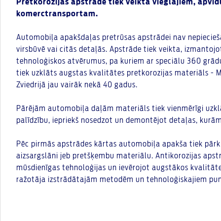
Pretkorozijas apstrāde tiek veikta vieglajiem, apv
komerctransportam.
Automobiļa apakšdaļas pretrūsas apstrādei nav nepiecie
virsbūvē vai citās detaļās. Apstrāde tiek veikta, izmantoj
tehnoloģiskos atvērumus, pa kuriem ar speciālu 360 grād
tiek uzklāts augstas kvalitātes pretkorozijas materiāls - M
Zviedrijā jau vairāk nekā 40 gadus.
Pārējām automobiļa daļām materiāls tiek vienmērīgi uzkl
palīdzību, iepriekš nosedzot un demontējot detaļas, kurā
Pēc pirmās apstrādes kārtas automobiļa apakša tiek pārklā
aizsargslāni jeb pretšķembu materiālu. Antikorozijas apst
mūsdienīgas tehnoloģijas un ievērojot augstākos kvalitāt
ražotāja izstrādātajām metodēm un tehnoloģiskajiem pu