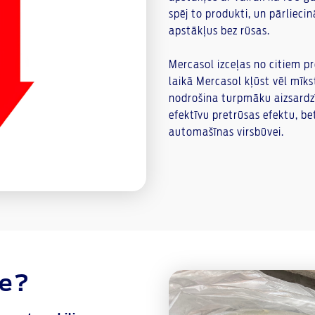
spēj to produkti, un pārlieci
apstākļus bez rūsas.
Mercasol izceļas no citiem pr
laikā Mercasol kļūst vēl mīks
nodrošina turpmāku aizsardzī
efektīvu pretrūsas efektu, b
automašīnas virsbūvei.
de?