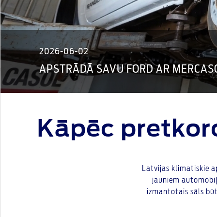
2026-06-02
APSTRĀDĀ SAVU FORD AR MERCAS
Kāpēc pretkoro
Latvijas klimatiskie a
jauniem automobiļ
izmantotais sāls bū