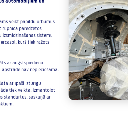
idus automobiļiem un
šams veikt papildu urbumus
ot rūpnīcā paredzētos
u izsmidzināšanas sistēmu
ercasol, kurš tiek ražots
āts ar augstspiediena
m apstrāde nav nepieciešama.
ta ar īpaši izturīgu
rāde tiek veikta, izmantojot
es standartus, saskaņā ar
nktiem.