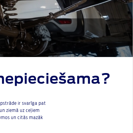
r nepieciešama?
apstrāde ir svarīga pat
un ziemā uz ceļiem
bumos un citās mazāk