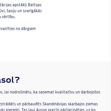
ācijas apstākļi Baltijas
ūvi, šasiju un svarīgākās
 vērtību.
zvairīties no dārgiem
asol?
s, lai nodrošinātu, ka saņemat kvalitatīvu un darbojošos
izstrādāts un pārbaudīts Skandināvijas skarbajos ziemas
u pieredzi. Tas ļauj Auson precīzi pārliecināties, uz ko