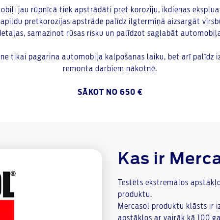
iļi jau rūpnīcā tiek apstrādāti pret koroziju, ikdienas ekspluat
 Papildu pretkorozijas apstrāde palīdz ilgtermiņā aizsargāt virsb
etaļas, samazinot rūsas risku un palīdzot saglabāt automobiļa
ne tikai pagarina automobiļa kalpošanas laiku, bet arī palīdz i
remonta darbiem nākotnē.
SĀKOT NO 650 €
Kas ir Merc
Testēts ekstremālos apstākļo
produktu.
Mercasol produktu klāsts ir 
apstākļos ar vairāk kā 100 gad