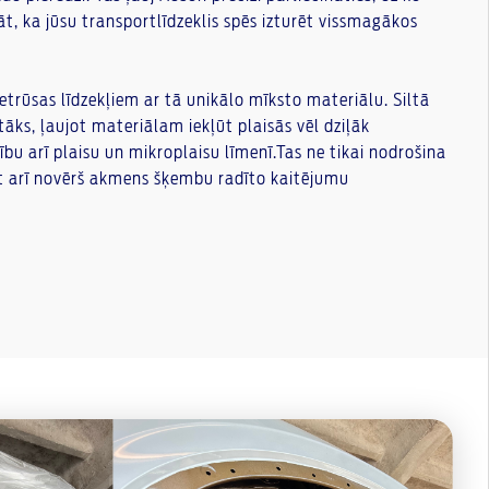
nāt, ka jūsu transportlīdzeklis spēs izturēt vissmagākos
etrūsas līdzekļiem ar tā unikālo mīksto materiālu. Siltā
tāks, ļaujot materiālam iekļūt plaisās vēl dziļāk
bu arī plaisu un mikroplaisu līmenī.Tas ne tikai nodrošina
et arī novērš akmens šķembu radīto kaitējumu