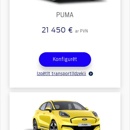
PUMA
21 450 €
ar PVN
Konfigurēt
Izpētīt transportlīdzekli