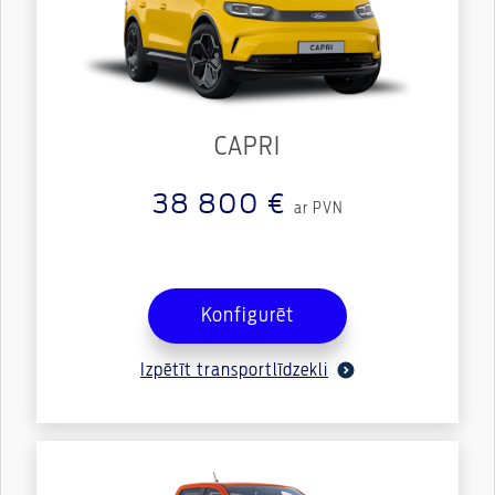
CAPRI
38 800 €
ar PVN
Konfigurēt
Izpētīt transportlīdzekli