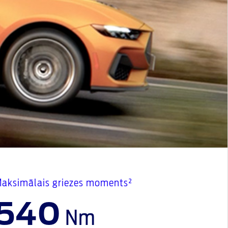
aksimālais griezes moments²
540
Nm