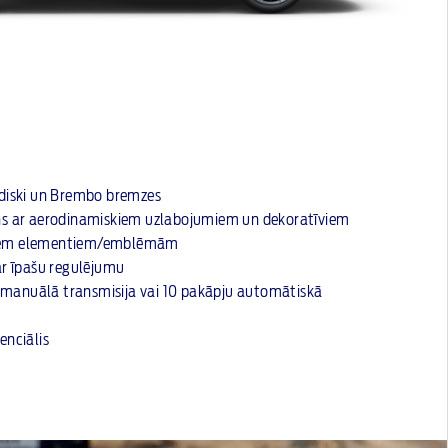
 diski un Brembo bremzes
ins ar aerodinamiskiem uzlabojumiem un dekoratīviem
jiem elementiem/emblēmām
 ar īpašu regulējumu
manuālā transmisija vai 10 pakāpju automātiskā
enciālis