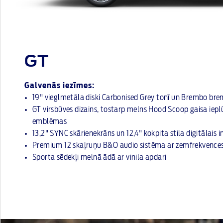
GT
Galvenās iezīmes:
19" vieglmetāla diski Carbonised Grey tonī un Brembo bre
GT virsbūves dizains, tostarp melns Hood Scoop gaisa iep
emblēmas
13,2" SYNC skārienekrāns un 12,4" kokpita stila digitālais 
Premium 12 skaļruņu B&O audio sistēma ar zemfrekvences
Sporta sēdekļi melnā ādā ar vinila apdari