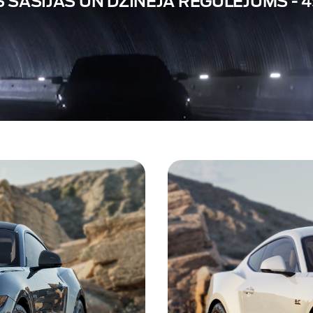
 ŠASIJAS UN DZINĒJA REGULĒJUMS - 