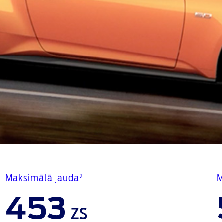
Maksimālā jauda²
M
453
zs