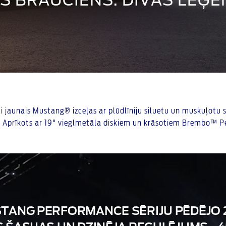
S BRAUCIENS. DIVAS LEĢ
aunais Mustang® izceļas ar plūdlīniju siluetu un muskuļotu stā
 Aprīkots ar 19" vieglmetāla diskiem un krāsotiem Brembo™ 
STANG PERFORMANCE SĒRIJU PĒDĒJO 2