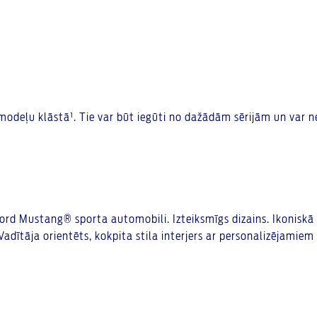
modeļu klāstā¹. Tie var būt iegūti no dažādām sērijām un var ne
Ford Mustang® sporta automobili. Izteiksmīgs dizains. Ikoniskā 
dītāja orientēts, kokpita stila interjers ar personalizējamiem 