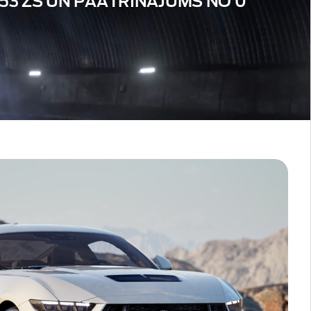
453 ZS UN PAĀTRINĀJUMS NO 0