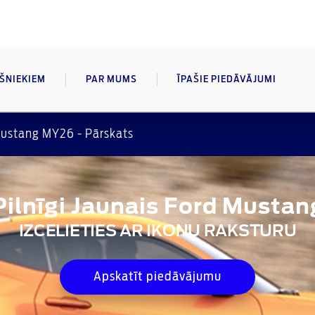
AŠNIEKIEM
PAR MUMS
ĪPAŠIE PIEDĀVĀJUMI
ustang MY26 - Pārskats
Pilnīgi Jaunais Ford Mustan
IZCELIETIES AR IKONU RAKSTURU
Apskatīt piedāvājumu