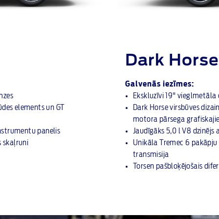
Dark Horse
Galvenās iezīmes:
mzes
Ekskluzīvi 19" vieglmetāla
lūdes elements un GT
Dark Horse virsbūves diza
motora pārsega grafiska
instrumentu panelis
Jaudīgāks 5,0 l V8 dzinējs
 skaļruni
Unikāla Tremec 6 pakāpju 
transmisija
Torsen pašbloķējošais difer