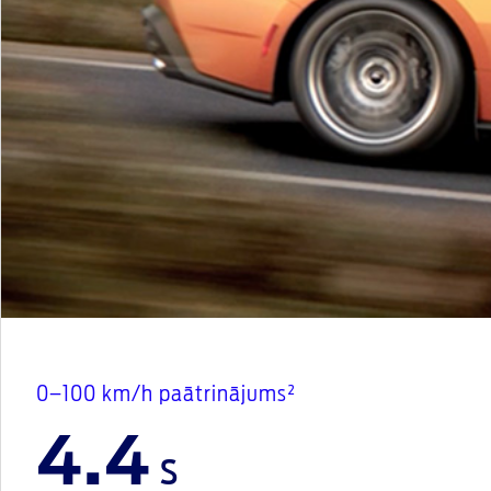
0–100 km/h paātrinājums²
4.4
s