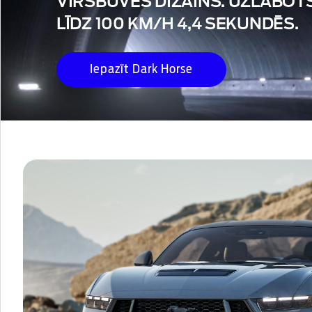
VIRSBŪVES DIZAINS. UZLABOTS
LĪDZ 100 KM/H 4,4 SEKUNDĒS.
Iepazīt Dark Horse