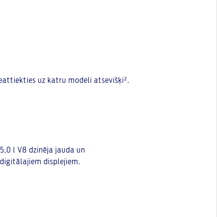
attiekties uz katru modeli atsevišķi².
5,0 l V8 dzinēja jauda un
digitālajiem displejiem.