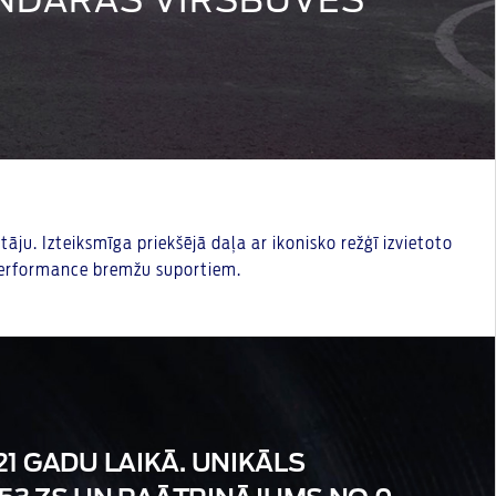
ENDĀRAS VIRSBŪVES
ju. Izteiksmīga priekšējā daļa ar ikonisko režģī izvietoto
Performance bremžu suportiem.
1 GADU LAIKĀ. UNIKĀLS