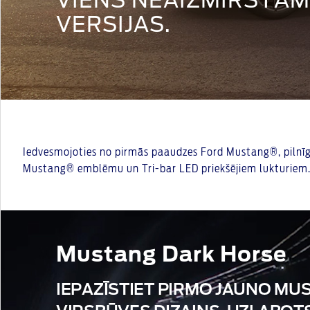
VIENS NEAIZMIRSTAM
VERSIJAS.
Iedvesmojoties no pirmās paaudzes Ford Mustang®, pilnīgi j
Mustang® emblēmu un Tri-bar LED priekšējiem lukturiem.
Mustang Dark Horse
IEPAZĪSTIET PIRMO JAUNO MU