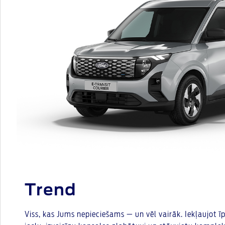
Trend
Viss, kas Jums nepieciešams — un vēl vairāk. Iekļaujot 