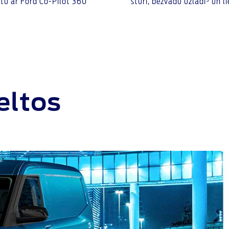
ktu ar Ford Co-Pilot 360
stūri, bezvadu uzlādi⁵ un li
celtos