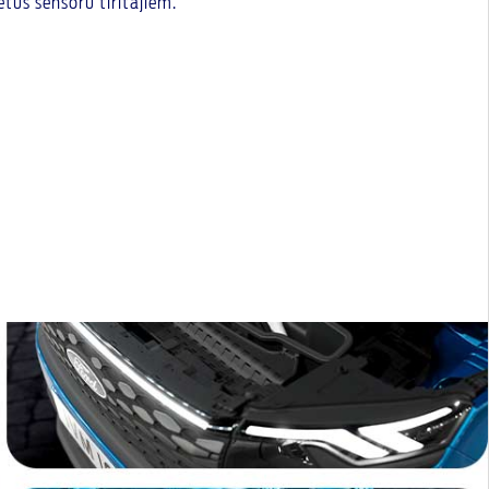
etus sensoru tīrītājiem.