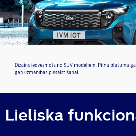
Dizains iedvesmots no SUV modeļiem. Pilna platuma gais
gan uzmanības piesaistīšanai.
Lieliska funkcion