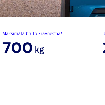
Maksimālā bruto kravnesība³
U
700
kg