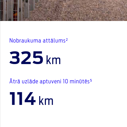
Nobraukuma attālums²
325
km
Ātrā uzlāde aptuveni 10 minūtēs⁵
114
km