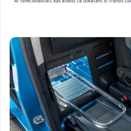
Ar funkcionalitāti, kas atbilst tā izskatam, E‑Transit Co