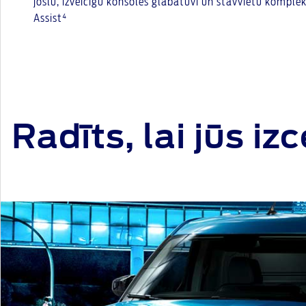
joslu, izveicīgu konsoles glabātuvi un stāvvietu komple
Assist⁴
Radīts, lai jūs iz