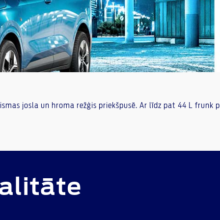
mas josla un hroma režģis priekšpusē. Ar līdz pat 44 L frunk p
alitāte