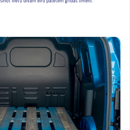
rošinot vietu divām eiro paletēm grīdas līmenī.