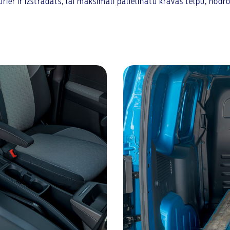
urier ir izstrādāts, lai maksimāli palielinātu kravas telpu, nod