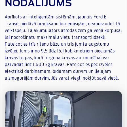
NODALĪJUMS
Aprīkots ar inteliģentām sistēmām, jaunais Ford E-
Transit piedāvā braukšanu bez emisijām, neapdraudot tā
veiktspēju. Tā akumulators atrodas zem galvenā korpusa,
lai nodrošinātu maksimālu vietu transportlīdzeklī.
Pateicoties trīs riteņu bāzu un trīs jumta augstumu
izvēlei, Jums ir no 9,5 līdz 15,1 kubikmetriem pieejamās
kravas telpas, kurā furgona kravas automašīnai var
pārvadāt līdz 1,600 kg kravas. Pateicoties pēc izvēles
elektriski darbināmām, bīdāmām durvīm un lielajām
aizmugurējām durvīm, Jūs varat viegli nokļūt savā vietā.