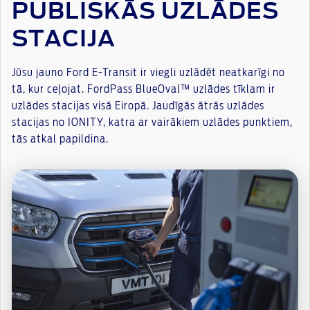
PUBLISKĀS UZLĀDES
STACIJA
Jūsu jauno Ford E-Transit ir viegli uzlādēt neatkarīgi no
tā, kur ceļojat. FordPass BlueOval™ uzlādes tīklam ir
uzlādes stacijas visā Eiropā. Jaudīgās ātrās uzlādes
stacijas no IONITY, katra ar vairākiem uzlādes punktiem,
tās atkal papildina.