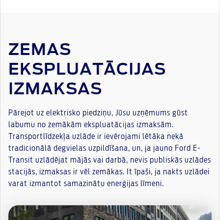
ZEMAS
EKSPLUATĀCIJAS
IZMAKSAS
Pārejot uz elektrisko piedziņu, Jūsu uzņēmums gūst
labumu no zemākām ekspluatācijas izmaksām.
Transportlīdzekļa uzlāde ir ievērojami lētāka nekā
tradicionālā degvielas uzpildīšana, un, ja jauno Ford E-
Transit uzlādējat mājās vai darbā, nevis publiskās uzlādes
stacijās, izmaksas ir vēl zemākas. It īpaši, ja nakts uzlādei
varat izmantot samazinātu enerģijas līmeni.