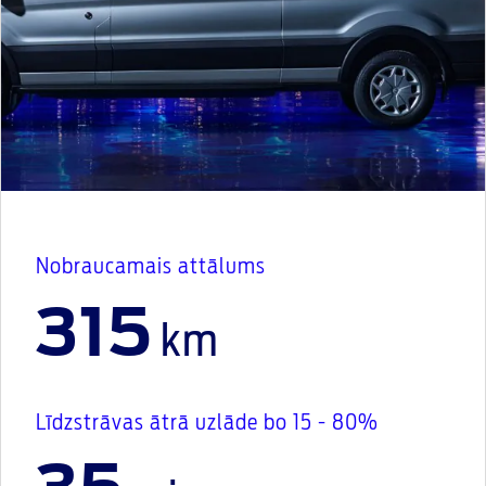
Nobraucamais attālums
315
km
Līdzstrāvas ātrā uzlāde bo 15 - 80%