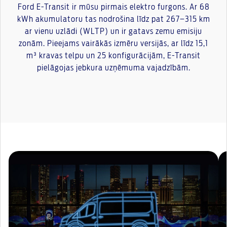
Ford E-Transit ir mūsu pirmais elektro furgons. Ar 68
kWh akumulatoru tas nodrošina līdz pat 267–315 km
ar vienu uzlādi (WLTP) un ir gatavs zemu emisiju
zonām. Pieejams vairākās izmēru versijās, ar līdz 15,1
m³ kravas telpu un 25 konfigurācijām, E-Transit
pielāgojas jebkura uzņēmuma vajadzībām.