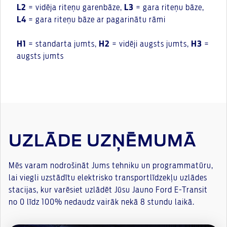
L2
= vidēja riteņu garenbāze,
L3
= gara riteņu bāze,
L4
= gara riteņu bāze ar pagarinātu rāmi
H1
= standarta jumts,
H2
= vidēji augsts jumts,
H3
=
augsts jumts
UZLĀDE UZŅĒMUMĀ
Mēs varam nodrošināt Jums tehniku un programmatūru,
lai viegli uzstādītu elektrisko transportlīdzekļu uzlādes
stacijas, kur varēsiet uzlādēt Jūsu Jauno Ford E-Transit
no 0 līdz 100% nedaudz vairāk nekā 8 stundu laikā.