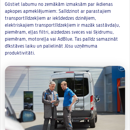
Gūstiet labumu no zemākām izmaksām par ikdienas
apkopes apmeklējumiem: Salīdzinot ar parastajiem
transportlīdzekļiem ar iekšdedzes dzinējiem,
elektriskajiem transportlīdzekļiem ir mazāk sastāvdaļu,
piemēram, eļļas filtri, aizdedzes sveces vai šķidrumu,
piemēram, motoreļļa vai AdBlue. Tas palīdz samazināt
dīkstāves laiku un palielināt Jūsu uzņēmuma
produktivitāti.