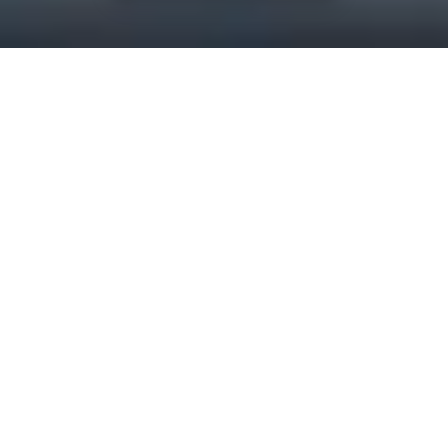
PHEV elektriskais nobraukums līdz²
67
km
PHEV uzlādes laiks līdz pilnai uzlādei³
3.5
stundas