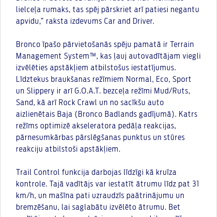
lielceļa rumaks, tas spēj pārskriet arī patiesi negantu
apvidu,” raksta izdevums Car and Driver.
Bronco īpašo pārvietošanās spēju pamatā ir Terrain
Management System™, kas ļauj autovadītājam viegli
izvēlēties apstākļiem atbilstošus iestatījumus.
Līdztekus braukšanas režīmiem Normal, Eco, Sport
un Slippery ir arī G.O.A.T. bezceļa režīmi Mud/Ruts,
Sand, kā arī Rock Crawl un no sacīkšu auto
aizlienētais Baja (Bronco Badlands gadījumā). Katrs
režīms optimizē akseleratora pedāļa reakcijas,
pārnesumkārbas pārslēgšanas punktus un stūres
reakciju atbilstoši apstākļiem.
Trail Control funkcija darbojas līdzīgi kā kruīza
kontrole. Tajā vadītājs var iestatīt ātrumu līdz pat 31
km/h, un mašīna pati uzraudzīs paātrinājumu un
bremzēšanu, lai saglabātu izvēlēto ātrumu. Bet