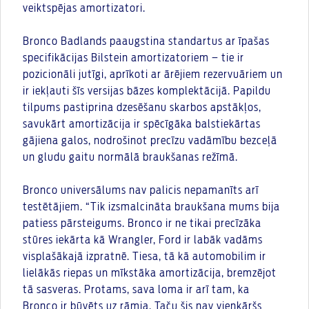
veiktspējas amortizatori.
Bronco Badlands paaugstina standartus ar īpašas
specifikācijas Bilstein amortizatoriem – tie ir
pozicionāli jutīgi, aprīkoti ar ārējiem rezervuāriem un
ir iekļauti šīs versijas bāzes komplektācijā. Papildu
tilpums pastiprina dzesēšanu skarbos apstākļos,
savukārt amortizācija ir spēcīgāka balstiekārtas
gājiena galos, nodrošinot precīzu vadāmību bezceļā
un gludu gaitu normālā braukšanas režīmā.
Bronco universālums nav palicis nepamanīts arī
testētājiem. “Tik izsmalcināta braukšana mums bija
patiess pārsteigums. Bronco ir ne tikai precīzāka
stūres iekārta kā Wrangler, Ford ir labāk vadāms
visplašākajā izpratnē. Tiesa, tā kā automobilim ir
lielākās riepas un mīkstāka amortizācija, bremzējot
tā sasveras. Protams, sava loma ir arī tam, ka
Bronco ir būvēts uz rāmja. Taču šis nav vienkāršs