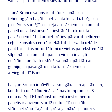
vadītājs pats koncentrēsies uz automobiļa vadīšanu.
Jaunā Bronco salons ir ļoti funkcionāls un
tehnoloģijām bagāts, bet vienlaikus arī izturīgs un
piemērots sarežģītiem ceļa apstākļiem. Instrumentu
panelī un viduskonsolē ir iestrādāti rokturi, lai
pasažieriem būtu kur pieturēties, pārvarot nelīdzenus
ceļus. Konsoles centrā ir izkārtots bezvadu uzlādes
paliktnis – tas notur tālruni uz vietas pat ekstremālā
slīpumā. Instrumentu paneļa virsma ir viegli
notīrāma, un fiziskie slēdži salonā ir pārklāti ar
gumiju, lai pasargātu no laikapstākļiem un
atvieglotu tīrīšanu.
Lai gan Bronco ir būvēts vissmagākajiem apstākļiem,
komforta un ērtību ziņā tajā nav kompromisu. 8
collu daļējs TFT mērinstrumentu instrumentu
panelis ir apvienots ar 12 collu LCD centrālo
skārienekrānu. Tajā integrēta jaunākās paaudzes