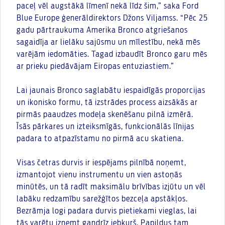
paceļ vēl augstākā līmenī nekā līdz šim,” saka Ford
Blue Europe ģenerāldirektors Džons Viljamss. “Pēc 25
gadu pārtraukuma Amerika Bronco atgriešanos
sagaidīja ar lielāku sajūsmu un mīlestību, nekā mēs
varējām iedomāties. Tagad izbaudīt Bronco garu mēs
ar prieku piedāvājam Eiropas entuziastiem.”
Lai jaunais Bronco saglabātu iespaidīgās proporcijas
un ikonisko formu, tā izstrādes process aizsākās ar
pirmās paaudzes modeļa skenēšanu pilnā izmērā.
Īsās pārkares un izteiksmīgās, funkcionālās līnijas
padara to atpazīstamu no pirmā acu skatiena.
Visas četras durvis ir iespējams pilnībā noņemt,
izmantojot vienu instrumentu un vien astoņās
minūtēs, un tā radīt maksimālu brīvības izjūtu un vēl
labāku redzamību sarežģītos bezceļa apstākļos.
Bezrāmja logi padara durvis pietiekami vieglas, lai
tās varētu izņemt gandrīz jebkurš. Papildus tam