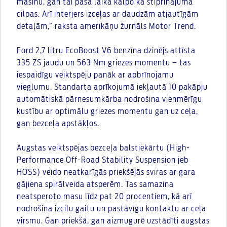
mašīnu, gan tai pašā laikā kalpo kā stiprinājuma
cilpas. Arī interjers izceļas ar daudzām atjautīgām
detaļām,” raksta amerikāņu žurnāls Motor Trend.
Ford 2,7 litru EcoBoost V6 benzīna dzinējs attīsta
335 ZS jaudu un 563 Nm griezes momentu – tas
iespaidīgu veiktspēju panāk ar apbrīnojamu
vieglumu. Standarta aprīkojumā iekļautā 10 pakāpju
automātiskā pārnesumkārba nodrošina vienmērīgu
kustību ar optimālu griezes momentu gan uz ceļa,
gan bezceļa apstākļos.
Augstas veiktspējas bezceļa balstiekārtu (High-
Performance Off-Road Stability Suspension jeb
HOSS) veido neatkarīgās priekšējās sviras ar gara
gājiena spirālveida atsperēm. Tas samazina
neatsperoto masu līdz pat 20 procentiem, kā arī
nodrošina izcilu gaitu un pastāvīgu kontaktu ar ceļa
virsmu. Gan priekšā, gan aizmugurē uzstādīti augstas