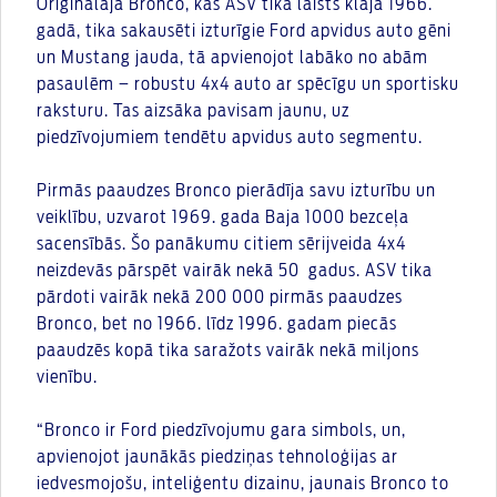
Oriģinālajā Bronco, kas ASV tika laists klajā 1966.
gadā, tika sakausēti izturīgie Ford apvidus auto gēni
un Mustang jauda, tā apvienojot labāko no abām
pasaulēm – robustu 4x4 auto ar spēcīgu un sportisku
raksturu. Tas aizsāka pavisam jaunu, uz
piedzīvojumiem tendētu apvidus auto segmentu.
Pirmās paaudzes Bronco pierādīja savu izturību un
veiklību, uzvarot 1969. gada Baja 1000 bezceļa
sacensībās. Šo panākumu citiem sērijveida 4x4
neizdevās pārspēt vairāk nekā 50 gadus. ASV tika
pārdoti vairāk nekā 200 000 pirmās paaudzes
Bronco, bet no 1966. līdz 1996. gadam piecās
paaudzēs kopā tika saražots vairāk nekā miljons
vienību.
“Bronco ir Ford piedzīvojumu gara simbols, un,
apvienojot jaunākās piedziņas tehnoloģijas ar
iedvesmojošu, inteliģentu dizainu, jaunais Bronco to