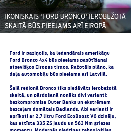
IKONISKAIS 'FORD BRONCO' IEROBEŽOTĀ
SKAITĀ BŪS PIEEJAMS ARĪ EIROPĀ
Ford ir paziņojis, ka leģendārais amerikāņu
Ford Bronco 4x4 būs pieejams pasūtīšanai
atsevišķos Eiropas tirgos. Ražotājs plāno, ka
daļa automobiļu būs pieejama arī Latvijā.
Šajā reģionā Bronco tiks piedāvāts ierobežotā
skaitā, un pārdošanā nonāks divi varianti:
bezkompromisa Outer Banks un ekstrēmam
bezceļam domātais Badlands. Abi varianti ir
aprīkoti ar 2,7 litru Ford EcoBoost V6 dzinēju,
kas attīsta 335 ZS jaudu un 563 Nm griezes
momentu. Modernās piedziņas tehnoloģijas,