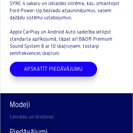
SYNC 4 sakaru un izklaides sistēma, kas, izmantojot
Ford Power-Up bezvadu atjauninājumus, saņem
dažādu sistēmu uzlabojumus.
Apple CarPlay un Android Auto saderība ietilpst
standarta aprīkojumā, tāpat arī B&O® Premium
Sound System 8 ar 10 skaļruņiem, tostarp
zemfrekvences skaļruni.
APSKATĪT PIEDĀVĀJUMU
Modeļi
Cenrādis un brošūras
Piedāvājumi