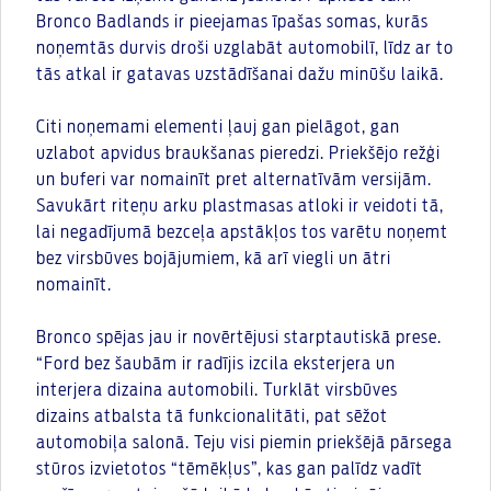
Bronco Badlands ir pieejamas īpašas somas, kurās
noņemtās durvis droši uzglabāt automobilī, līdz ar to
tās atkal ir gatavas uzstādīšanai dažu minūšu laikā.
Citi noņemami elementi ļauj gan pielāgot, gan
uzlabot apvidus braukšanas pieredzi. Priekšējo režģi
un buferi var nomainīt pret alternatīvām versijām.
Savukārt riteņu arku plastmasas atloki ir veidoti tā,
lai negadījumā bezceļa apstākļos tos varētu noņemt
bez virsbūves bojājumiem, kā arī viegli un ātri
nomainīt.
Bronco spējas jau ir novērtējusi starptautiskā prese.
“Ford bez šaubām ir radījis izcila eksterjera un
interjera dizaina automobili. Turklāt virsbūves
dizains atbalsta tā funkcionalitāti, pat sēžot
automobiļa salonā. Teju visi piemin priekšējā pārsega
stūros izvietotos “tēmēkļus”, kas gan palīdz vadīt