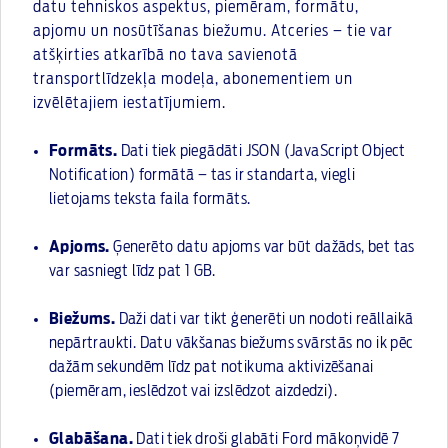
datu tehniskos aspektus, piemēram, formātu,
apjomu un nosūtīšanas biežumu. Atceries – tie var
atšķirties atkarībā no tava savienotā
transportlīdzekļa modeļa, abonementiem un
izvēlētajiem iestatījumiem.
Formāts.
Dati tiek piegādāti JSON (JavaScript Object
Notification) formātā – tas ir standarta, viegli
lietojams teksta faila formāts.
Apjoms.
Ģenerēto datu apjoms var būt dažāds, bet tas
var sasniegt līdz pat 1 GB.
Biežums.
Daži dati var tikt ģenerēti un nodoti reāllaikā
nepārtraukti. Datu vākšanas biežums svārstās no ik pēc
dažām sekundēm līdz pat notikuma aktivizēšanai
(piemēram, ieslēdzot vai izslēdzot aizdedzi).
Glabāšana.
Dati tiek droši glabāti Ford mākoņvidē 7