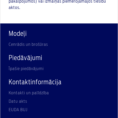
pakalpojumos) vai izmaiņas piemērojamajos tiesību
aktos.
Modeļi
Cenrādis un brošūras
Piedāvājumi
Īpašie piedāvājumi
Kontaktinformācija
Kontakti un palīdzība
Datu akts
EUDA BUJ