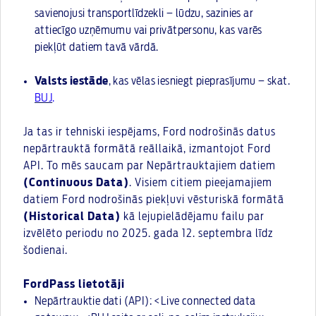
savienojusi transportlīdzekli – lūdzu, sazinies ar
attiecīgo uzņēmumu vai privātpersonu, kas varēs
piekļūt datiem tavā vārdā.
Valsts iestāde
, kas vēlas iesniegt pieprasījumu – skat.
BUJ
.
Ja tas ir tehniski iespējams, Ford nodrošinās datus
nepārtrauktā formātā reāllaikā, izmantojot Ford
API. To mēs saucam par Nepārtrauktajiem datiem
(Continuous Data)
. Visiem citiem pieejamajiem
datiem Ford nodrošinās piekļuvi vēsturiskā formātā
(Historical Data)
kā lejupielādējamu failu par
izvēlēto periodu no 2025. gada 12. septembra līdz
šodienai.
FordPass lietotāji
Nepārtrauktie dati (API): <Live connected data