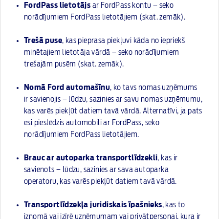
FordPass lietotājs
ar FordPass kontu – seko
norādījumiem FordPass lietotājiem (skat. zemāk).
Trešā puse
, kas pieprasa piekļuvi kāda no iepriekš
minētajiem lietotāja vārdā – seko norādījumiem
trešajām pusēm (skat. zemāk).
Nomā Ford automašīnu
, ko tavs nomas uzņēmums
ir savienojis – lūdzu, sazinies ar savu nomas uzņēmumu,
kas varēs piekļūt datiem tavā vārdā. Alternatīvi, ja pats
esi pieslēdzis automobili ar FordPass, seko
norādījumiem FordPass lietotājiem.
Brauc ar autoparka transportlīdzekli
, kas ir
savienots – lūdzu, sazinies ar sava autoparka
operatoru, kas varēs piekļūt datiem tavā vārdā.
Transportlīdzekļa juridiskais īpašnieks
, kas to
iznomā vai izīrē uzņēmumam vai privātpersonai, kura ir