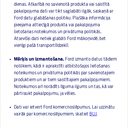
dienas. Atkarībā no savienotā produkta vai saistītā
pakalpojuma dati var tikt saglabāti ilgāk, saskaņā ar
Ford datu glabāšanas politiku. Plašāka informācija
pieejama attiecīgā produkta vai pakalpojuma
lietošanas noteikumos un privātuma politikās.
Atsevišķi dati netiek glabāti Ford mākoņvidē, bet
vienīgi pašā transportlīdzeklī.
Mērķis un izmantošana.
Ford izmanto datus tādiem
nolūkiem, kādi ir aprakstīti atbilstošajos lietošanas
noteikumos un privātuma politikās par savienotajiem
produktiem un ar tiem saistītajiem pakalpojumiem.
Noteikumos arī norādīts līguma ilgums un tas, kā var
pārtraukt pakalpojumu, ja vēlies.
Dati var ietvert Ford komercnoslēpumus. Lai uzzinātu
vairāk par komercnoslēpumiem, skatiet
BUJ
.