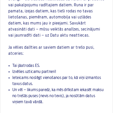
vai pakalpojumu radītajiem datiem. Runa ir par
pamata, izejas datiem, kas tieši rodas no tavas
lietošanas, piemēram, automobiļa vai uzlādes
datiem, kas mums jau ir pieejami. Savukārt
atvasināti dati – mūsu veiktās analīzes, secinājumi
vai jaunradīti dati – uz Datu aktu neattiecas.
Ja vēlies dalīties ar saviem datiem ar trešo pusi,
atceries:
Tai jāatrodas ES.
Izvēlies uzticamu partneri!
Ieteicams noslēgt vienošanos par to, kā viņi izmantos
tavus datus.
Un vēl – likums paredz, ka mēs drīkstam iekasēt maksu
no trešās puses (nevis no tevis), ja nosūtām datus
viņiem tavā vārdā.