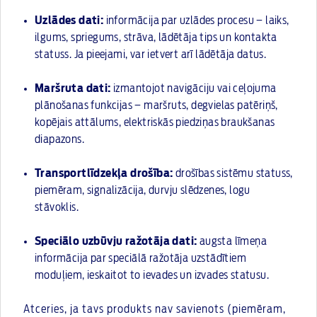
Uzlādes dati:
informācija par uzlādes procesu – laiks,
ilgums, spriegums, strāva, lādētāja tips un kontakta
statuss. Ja pieejami, var ietvert arī lādētāja datus.
Maršruta dati:
izmantojot navigāciju vai ceļojuma
plānošanas funkcijas – maršruts, degvielas patēriņš,
kopējais attālums, elektriskās piedziņas braukšanas
diapazons.
Transportlīdzekļa drošība:
drošības sistēmu statuss,
piemēram, signalizācija, durvju slēdzenes, logu
stāvoklis.
Speciālo uzbūvju ražotāja dati:
augsta līmeņa
informācija par speciālā ražotāja uzstādītiem
moduļiem, ieskaitot to ievades un izvades statusu.
Atceries, ja tavs produkts nav savienots (piemēram,