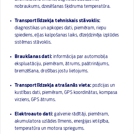
nobraukums, dzesēšanas šķidruma temperatūra.
Transportlīdzekļa tehniskais stāvoklis:
diagnostikas un apkopes dati, piemēram, riepu
spiediens, eļļas kalpošanas laiks, dīzeļdzinēja izplūdes
sistēmas stāvoklis.
Braukšanas dati:
informācija par automobiļa
ekspluatāciju, piemēram, ātrums, paātrinājums,
bremzēšana, drošības jostu lietojums.
Transportlīdzekļa atrašanās vieta:
pozīcijas un
kustības dati, piemēram, GPS koordinātas, kompasa
virziens, GPS ātrums.
Elektroauto dati:
galvenie rādītāji, piemēram,
akumulatora uzlādes līmenis, enerģijas ietilpība,
temperatūra un motora spriegums.