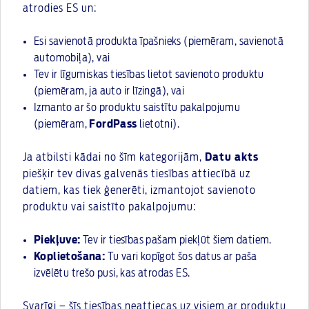
atrodies ES un:
Esi savienotā produkta īpašnieks (piemēram, savienotā
automobiļa), vai
Tev ir līgumiskas tiesības lietot savienoto produktu
(piemēram, ja auto ir līzingā), vai
Izmanto ar šo produktu saistītu pakalpojumu
(piemēram,
FordPass
lietotni).
Ja atbilsti kādai no šīm kategorijām,
Datu akts
piešķir tev divas galvenās tiesības attiecībā uz
datiem, kas tiek ģenerēti, izmantojot savienoto
produktu vai saistīto pakalpojumu:
Piekļuve:
Tev ir tiesības pašam piekļūt šiem datiem.
Koplietošana:
Tu vari kopīgot šos datus ar paša
izvēlētu trešo pusi, kas atrodas ES.
Svarīgi – šīs tiesības neattiecas uz visiem ar produktu