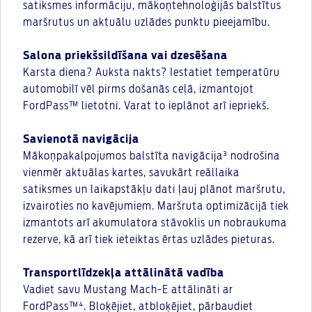
satiksmes informāciju, mākoņtehnoloģijās balstītus
maršrutus un aktuālu uzlādes punktu pieejamību.
Salona priekšsildīšana vai dzesēšana
Karsta diena? Auksta nakts? Iestatiet temperatūru
automobilī vēl pirms došanās ceļā, izmantojot
FordPass™ lietotni. Varat to ieplānot arī iepriekš.
Savienotā navigācija
Mākoņpakalpojumos balstīta navigācija³ nodrošina
vienmēr aktuālas kartes, savukārt reāllaika
satiksmes un laikapstākļu dati ļauj plānot maršrutu,
izvairoties no kavējumiem. Maršruta optimizācijā tiek
izmantots arī akumulatora stāvoklis un nobraukuma
rezerve, kā arī tiek ieteiktas ērtas uzlādes pieturas.
Transportlīdzekļa attālinātā vadība
Vadiet savu Mustang Mach-E attālināti ar
FordPass™⁴. Bloķējiet, atbloķējiet, pārbaudiet