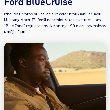
Ford BlueCruise
Izbaudiet “rokas brīvas, acis uz ceļa” braukšanu ar savu
Mustang Mach-E¹. Droši noņemiet rokas no stūres visos
“Blue Zone” ceļu posmos, izmantojot 90 dienu bezmaksas
izmēģinājumu².