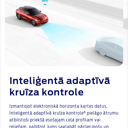
Inteliģentā adaptīvā
kruīza kontrole
Izmantojot elektroniskā horizonta kartes datus,
Inteliģentā adaptīvā kruīza kontrole⁸ pielāgo ātrumu
atbilstoši priekšā esošajam ceļa profilam vai
reljefam, palīdzot Jums saglabāt pārliecinošu un