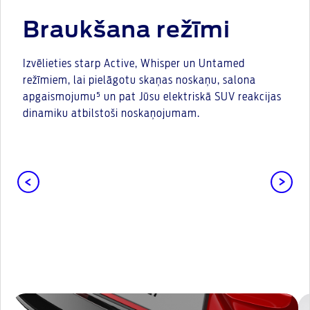
Braukšana režīmi
Izvēlieties starp Active, Whisper un Untamed
režīmiem, lai pielāgotu skaņas noskaņu, salona
apgaismojumu⁵ un pat Jūsu elektriskā SUV reakcijas
dinamiku atbilstoši noskaņojumam.