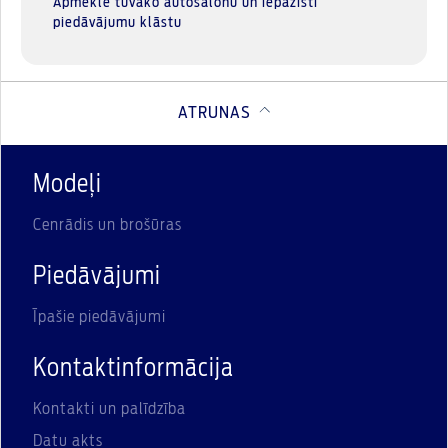
Apmeklē tuvāko autosalonu un iepazīsti
piedāvājumu klāstu
ATRUNAS
Modeļi
Cenrādis un brošūras
Piedāvājumi
Īpašie piedāvājumi
Kontaktinformācija
Kontakti un palīdzība
Datu akts