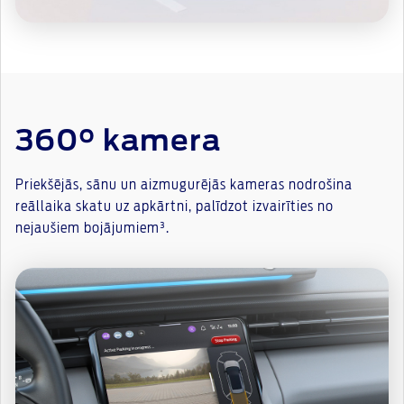
360° kamera
Priekšējās, sānu un aizmugurējās kameras nodrošina
reāllaika skatu uz apkārtni, palīdzot izvairīties no
nejaušiem bojājumiem³.