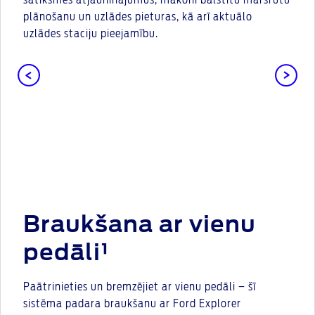
satiksmes atjauninājumus, mākonī balstītu maršrutu
plānošanu un uzlādes pieturas, kā arī aktuālo
uzlādes staciju pieejamību.
Braukšana ar vienu
pedāli¹
Paātrinieties un bremzējiet ar vienu pedāli – šī
sistēma padara braukšanu ar Ford Explorer