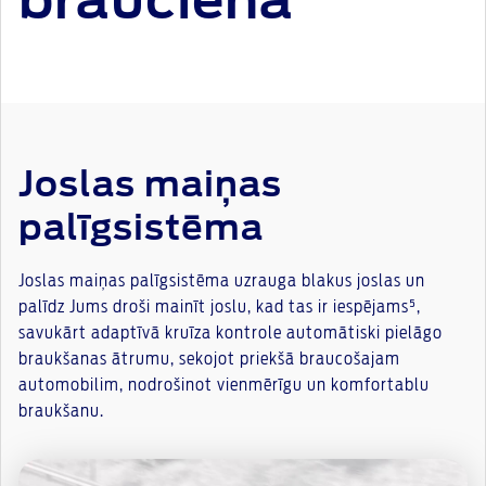
braucienā
Joslas maiņas
palīgsistēma
Joslas maiņas palīgsistēma uzrauga blakus joslas un
palīdz Jums droši mainīt joslu, kad tas ir iespējams⁵,
savukārt adaptīvā kruīza kontrole automātiski pielāgo
braukšanas ātrumu, sekojot priekšā braucošajam
automobilim, nodrošinot vienmērīgu un komfortablu
braukšanu.