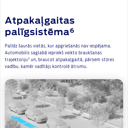
Atpakaļgaitas
palīgsistēma⁶
Palīdz šaurās vietās, kur apgriešanās nav iespējama.
Automobilis saglabā iepriekš veikto braukšanas
trajektoriju⁷ un, braucot atpakaļgaitā, pārņem stūres
vadību, kamēr vadītājs kontrolē ātrumu.