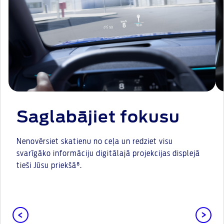
Saglabājiet fokusu
Nenovērsiet skatienu no ceļa un redziet visu
svarīgāko informāciju digitālajā projekcijas displejā
tieši Jūsu priekšā⁸.