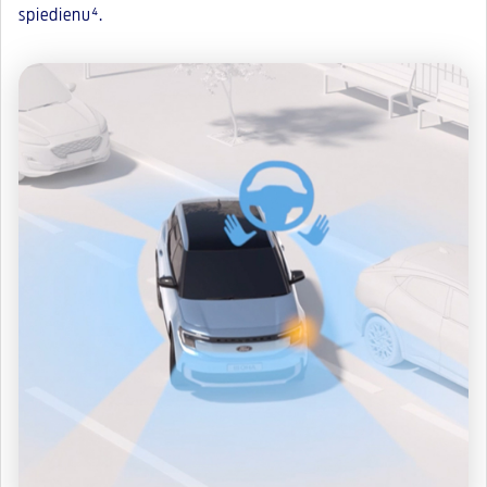
spiedienu⁴.