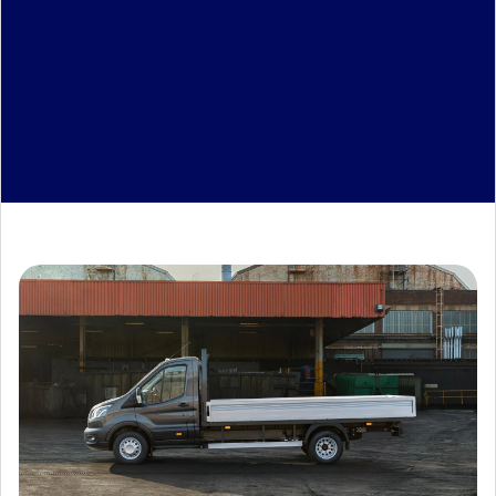
GALVENĀS
IEZĪMES