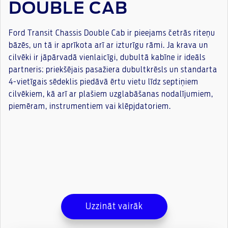
DOUBLE CAB
Ford Transit Chassis Double Cab ir pieejams četrās riteņu
bāzēs, un tā ir aprīkota arī ar izturīgu rāmi. Ja krava un
cilvēki ir jāpārvadā vienlaicīgi, dubultā kabīne ir ideāls
partneris: priekšējais pasažiera dubultkrēsls un standarta
4-vietīgais sēdeklis piedāvā ērtu vietu līdz septiņiem
cilvēkiem, kā arī ar plašiem uzglabāšanas nodalījumiem,
piemēram, instrumentiem vai klēpjdatoriem.
Uzzināt vairāk