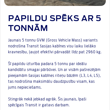
PAPILDU SPĒKS AR 5
TONNĀM
Jaunais 5 tonnu GVM (Gross Vehicle Mass) variants
nodrošina Transit šasijas kabīnes visu laiku lielāko
kravnesību, ļaujot efektīvi pārvadāt līdz pat 2960 kg.
Šī papildu izturība padara 5 tonnu par ideālu
kandidātu smagai pārbūvei. Un ar visām pašreizējām
pieejamām šasijas kabīnes riteņu bāzēm (L3, L4, L5),
tas nodrošina maksimālu daudzpusību visam, kas
jums nepieciešams.
Stingrāk nekā jebkad agrāk. Šis jaunais, īpaši
spēcīgais Transit ir gatavs darbam.