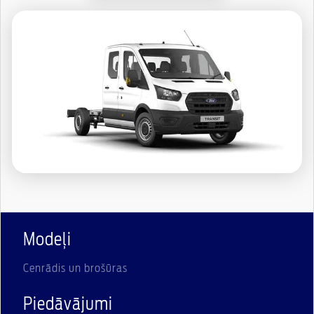
Modeļi
Cenrādis un brošūras
Piedāvājumi