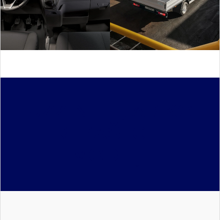
UZZINIET, AR KO
IR ĪPAŠI CITI
MODEĻI